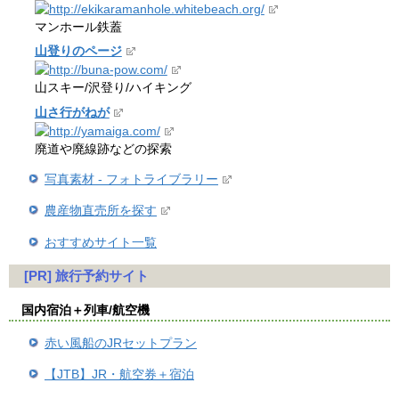
マンホール鉄蓋
山登りのページ
山スキー/沢登り/ハイキング
山さ行がねが
廃道や廃線跡などの探索
写真素材 - フォトライブラリー
農産物直売所を探す
おすすめサイト一覧
[PR] 旅行予約サイト
国内宿泊＋列車/航空機
赤い風船のJRセットプラン
【JTB】JR・航空券＋宿泊