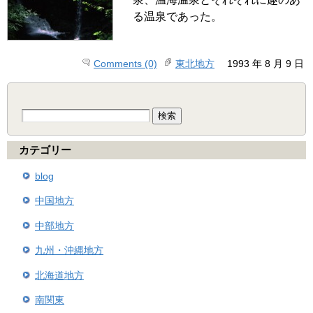
る温泉であった。
Comments (0)
東北地方
1993 年 8 月 9 日
検
索:
カテゴリー
blog
中国地方
中部地方
九州・沖縄地方
北海道地方
南関東