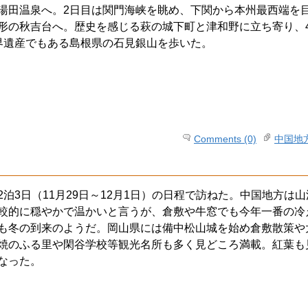
湯田温泉へ。2日目は関門海峡を眺め、下関から本州最西端を
形の秋吉台へ。歴史を感じる萩の城下町と津和野に立ち寄り、4
界遺産でもある島根県の石見銀山を歩いた。
Comments (0)
中国地
泊3日（11月29日～12月1日）の日程で訪ねた。中国地方は
較的に穏やかで温かいと言うが、倉敷や牛窓でも今年一番の冷
も冬の到来のようだ。岡山県には備中松山城を始め倉敷散策や
焼のふる里や閑谷学校等観光名所も多く見どころ満載。紅葉も
なった。