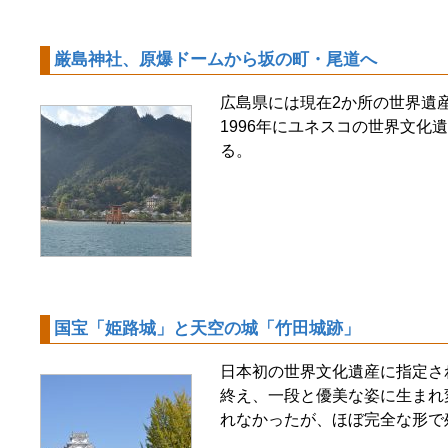
厳島神社、原爆ドームから坂の町・尾道へ
広島県には現在2か所の世界遺
1996年にユネスコの世界文
る。
国宝「姫路城」と天空の城「竹田城跡」
日本初の世界文化遺産に指定さ
終え、一段と優美な姿に生まれ
れなかったが、ほぼ完全な形で