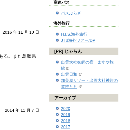
高速バス
バスぷらざ
海外旅行
2016 年 11 月 10 日
H.I.S.海外旅行
JTB海外ツアー/DP
[PR] じゃらん
ある。また鳥取県
出雲大社御師の宿 ますや旅
館
出雲日和
加美屋リゾート出雲大社神迎の
道杵と月
アーカイブ
2020
2014 年 11 月 7 日
2019
2018
2017