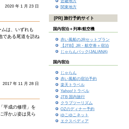
近畿地方
2020 年 1 月 23 日
関東地方
[PR] 旅行予約サイト
国内宿泊＋列車/航空機
ームは、いずれも
地である尾道を訪ね
赤い風船のJRセットプラン
【JTB】JR・航空券＋宿泊
じゃらんパック(JAL/ANA)
国内宿泊
じゃらん
赤い風船の宿泊予約
2017 年 11 月 28 日
楽天トラベル
Yahoo!トラベル
JTB 国内旅行
クラブツーリズム
「平成の修理」を
OZのディナー予約
に浮かぶ姿は見ら
ゆこゆこネット
エクスペディア