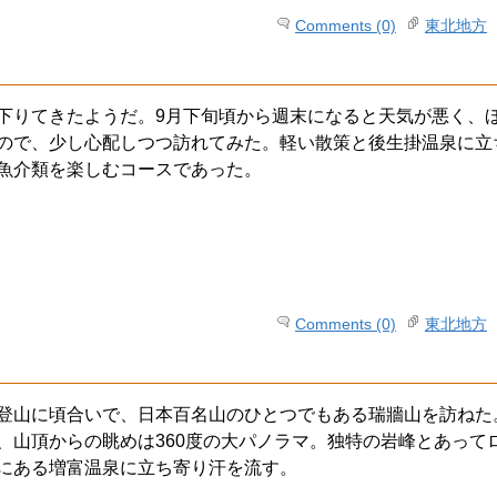
Comments (0)
東北地方
下りてきたようだ。9月下旬頃から週末になると天気が悪く、
ので、少し心配しつつ訪れてみた。軽い散策と後生掛温泉に立
魚介類を楽しむコースであった。
Comments (0)
東北地方
登山に頃合いで、日本百名山のひとつでもある瑞牆山を訪ねた
、山頂からの眺めは360度の大パノラマ。独特の岩峰とあって
にある増富温泉に立ち寄り汗を流す。