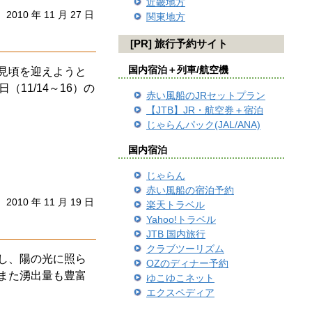
近畿地方
2010 年 11 月 27 日
関東地方
[PR] 旅行予約サイト
国内宿泊＋列車/航空機
見頃を迎えようと
11/14～16）の
赤い風船のJRセットプラン
【JTB】JR・航空券＋宿泊
じゃらんパック(JAL/ANA)
国内宿泊
じゃらん
赤い風船の宿泊予約
2010 年 11 月 19 日
楽天トラベル
Yahoo!トラベル
JTB 国内旅行
クラブツーリズム
し、陽の光に照ら
OZのディナー予約
また湧出量も豊富
ゆこゆこネット
エクスペディア