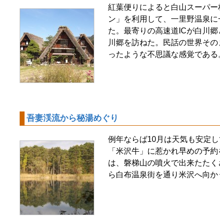
紅葉便りによると白山スーパー
ン」を利用して、一里野温泉に
た。最寄りの高速道ICが白川
川郷を訪ねた。民話の世界その
ったような不思議な感覚である
吾妻渓流から秘湯めぐり
例年ならば10月は天気も安定
「米沢牛」に惹かれ早めの予約
は、磐梯山の噴火で出来たたく
ら白布温泉街を通り米沢へ向か