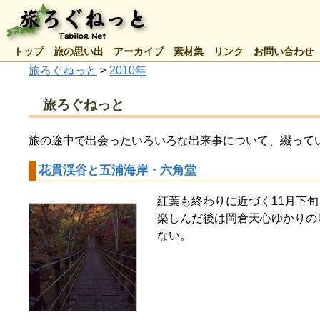
トップ
旅の思い出
アーカイブ
素材集
リンク
お問い合わせ
旅ろぐねっと
>
2010年
旅ろぐねっと
旅の途中で出会ったいろいろな出来事について、綴って
花貫渓谷と五浦海岸・六角堂
紅葉も終わりに近づく11月下
楽しんだ後は岡倉天心ゆかりの
ない。