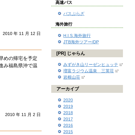
高速バス
バスぷらざ
海外旅行
2010 年 11 月 12 日
H.I.S.海外旅行
JTB海外ツアー/DP
[PR] じゃらん
早めの帰宅を予定
みずがき山リーゼンヒュッテ
進み福島県沖で温
増富ラジウム温泉 三英荘
岩根山荘
アーカイブ
2020
2019
2018
2010 年 11 月 2 日
2017
2016
2015