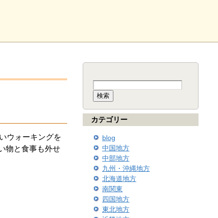
検
索:
カテゴリー
軽いウォーキングを
blog
中国地方
い物と食事も外せ
中部地方
九州・沖縄地方
北海道地方
南関東
四国地方
東北地方