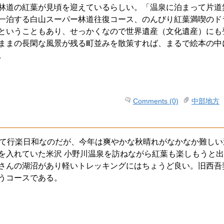
林道の紅葉が見頃を迎えているらしい。「温泉に泊まって片道
一泊する白山スーパー林道往復コース、のんびり紅葉満喫のド
郷ということもあり、せっかくなので世界遺産（文化遺産）にも
ままの長閑な風景が残る町並みを散策すれば、まるで絵本の中
。
Comments (0)
中部地方
して行楽日和なのだが、今年は爽やかな秋晴れがなかなか難し
を入れていた米沢 小野川温泉を訪ねながら紅葉も楽しもうと
さんの湖沼があり軽いトレッキングにはちょうど良い。旧西吾
うコースである。