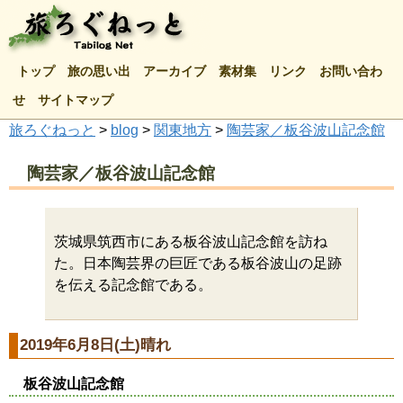
トップ
旅の思い出
アーカイブ
素材集
リンク
お問い合わ
せ
サイトマップ
旅ろぐねっと
>
blog
>
関東地方
>
陶芸家／板谷波山記念館
陶芸家／板谷波山記念館
茨城県筑西市にある板谷波山記念館を訪ね
た。日本陶芸界の巨匠である板谷波山の足跡
を伝える記念館である。
2019年6月8日(土)晴れ
板谷波山記念館