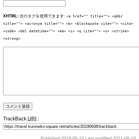
XHTML:
次のタグを使用できます:
<a href="" title=""> <abbr
title=""> <acronym title=""> <b> <blockquote cite=""> <cite>
<code> <del datetime=""> <em> <i> <q cite=""> <s> <strike>
<strong>
TrackBack
URI
:
Published:2019-06-10 Last modified:2021-08-10