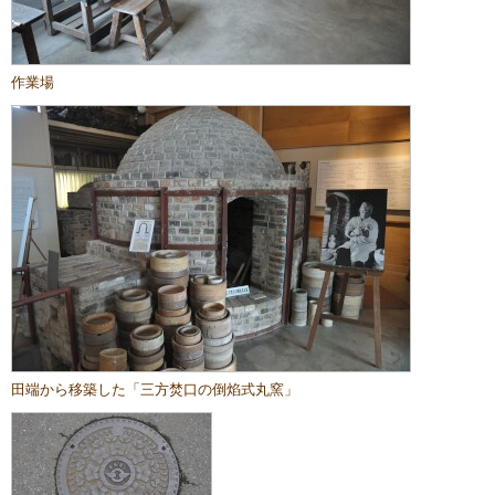
作業場
田端から移築した「三方焚口の倒焰式丸窯」