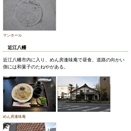
マンホール
近江八幡
近江八幡市内に入り、めん房逢味庵で昼食。道路の向かい
側には和菓子のたねやがある。
めん房逢味庵