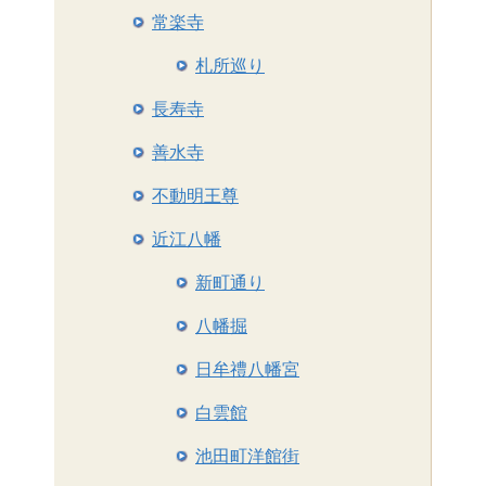
常楽寺
札所巡り
長寿寺
善水寺
不動明王尊
近江八幡
新町通り
八幡掘
日牟禮八幡宮
白雲館
池田町洋館街