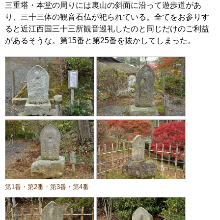
三重塔・本堂の周りには裏山の斜面に沿って遊歩道があ
り、三十三体の観音石仏が祀られている。全てをお参りす
ると近江西国三十三所観音巡礼したのと同じだけのご利益
があるそうな。第15番と第25番を抜かしてしまった。
第1番・第2番・第3番・第4番