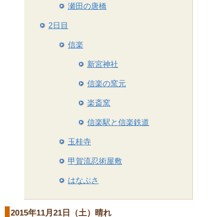
瀬田の唐橋
2日目
信楽
新宮神社
信楽の窯元
楽斎窯
信楽駅と信楽鉄道
玉桂寺
甲賀流忍術屋敷
はなぶさ
2015年11月21日（土）晴れ