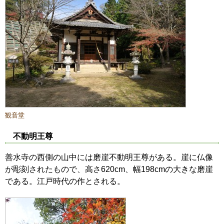
観音堂
不動明王尊
善水寺の西側の山中には磨崖不動明王尊がある。崖に仏像
が彫刻されたもので、高さ620cm、幅198cmの大きな磨崖
である。江戸時代の作とされる。