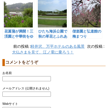
花菖蒲が満開！三
ひたち海浜公園で
偕楽園と弘道館の
渓園と中華街をゆ
秋の草花とふれあ
梅まつり
く
う
前の投稿 :
軽井沢、万平ホテルのある風景
次の投稿 :
大仏さまを見て、江ノ電に乗ろう！
コメントをどうぞ
お名前
メールアドレス (公開されません)
Webサイト