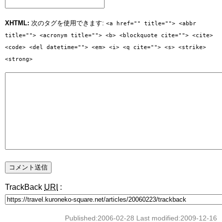
XHTML:
次のタグを使用できます:
<a href="" title=""> <abbr
title=""> <acronym title=""> <b> <blockquote cite=""> <cite>
<code> <del datetime=""> <em> <i> <q cite=""> <s> <strike>
<strong>
TrackBack
URI
:
Published:2006-02-28 Last modified:2009-12-16