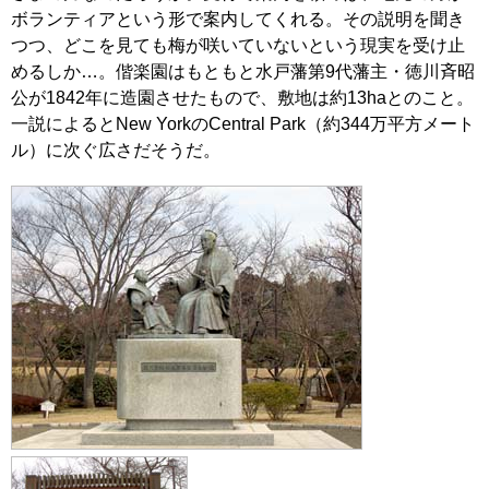
ボランティアという形で案内してくれる。その説明を聞き
つつ、どこを見ても梅が咲いていないという現実を受け止
めるしか…。偕楽園はもともと水戸藩第9代藩主・徳川斉昭
公が1842年に造園させたもので、敷地は約13haとのこと。
一説によるとNew YorkのCentral Park（約344万平方メート
ル）に次ぐ広さだそうだ。