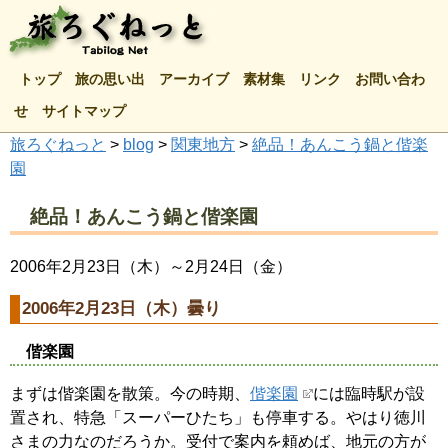
トップ
旅の思い出
アーカイブ
素材集
リンク
お問い合わ
せ
サイトマップ
旅ろぐねっと
>
blog
>
関東地方
>
絶品！あんこう鍋と偕楽
園
絶品！あんこう鍋と偕楽園
2006年2月23日（木）～2月24日（金）
2006年2月23日（木）曇り
偕楽園
まずは偕楽園を散策。今の時期、
偕楽園
には臨時駅が設
置され、特急「スーパーひたち」も停車する。やはり徳川
さまの力なのだろうか。受付で案内を頼めば、地元の方が