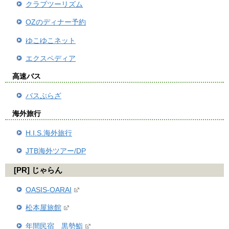
クラブツーリズム
OZのディナー予約
ゆこゆこネット
エクスペディア
高速バス
バスぷらざ
海外旅行
H.I.S.海外旅行
JTB海外ツアー/DP
[PR] じゃらん
OASIS-OARAI
松本屋旅館
年間民宿 黒勢鮨