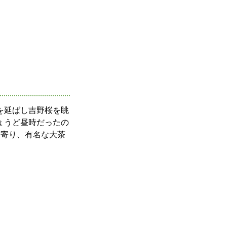
を延ばし吉野桜を眺
ょうど昼時だったの
ち寄り、有名な大茶