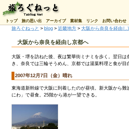
トップ
旅の思い出
アーカイブ
素材集
リンク
お問い合わせ
旅ろぐねっと
>
blog
>
近畿地方
>
大阪から奈良を経由し
大阪から奈良を経由し京都へ
大阪・堺を訪ねた後、夜は繁華街ミナミを歩く。翌日は
き、奈良では三輪そうめん、京都では湯葉料理と食が目
2007年12月7日（金）晴れ
東海道新幹線で大阪に到着したのが昼頃。新大阪から難
にわ」で昼食。25階から港が一望できる。