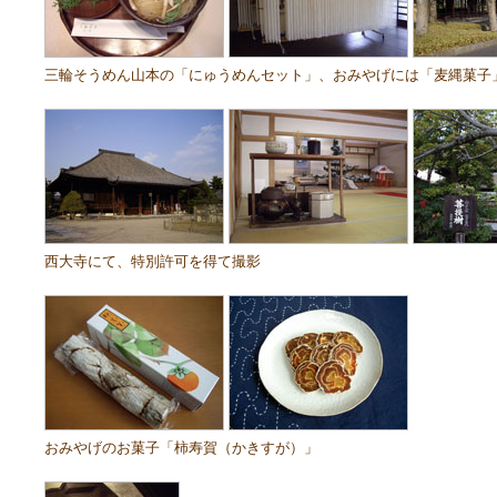
三輪そうめん山本の「にゅうめんセット」、おみやげには「麦縄菓子
西大寺にて、特別許可を得て撮影
おみやげのお菓子「柿寿賀（かきすが）」