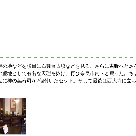
誕の地などを横目に石舞台古墳などを見る。さらに吉野へと足
の聖地として有名な天理を抜け、再び奈良市内へと戻った。ち
んに柿の葉寿司が2個付いたセット。そして最後は西大寺に立