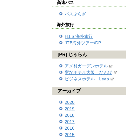
高速バス
バスぷらざ
海外旅行
H.I.S.海外旅行
JTB海外ツアー/DP
[PR] じゃらん
アメ村ガーデンホテル
変なホテル大阪 なんば
ビジネスホテル Leap
アーカイブ
2020
2019
2018
2017
2016
2015