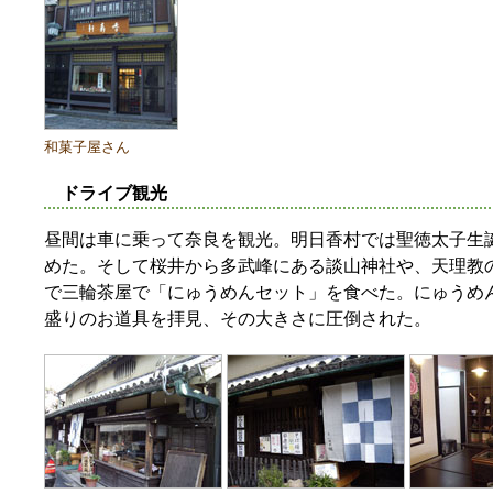
和菓子屋さん
ドライブ観光
昼間は車に乗って奈良を観光。明日香村では聖徳太子生
めた。そして桜井から多武峰にある談山神社や、天理教
で三輪茶屋で「にゅうめんセット」を食べた。にゅうめ
盛りのお道具を拝見、その大きさに圧倒された。