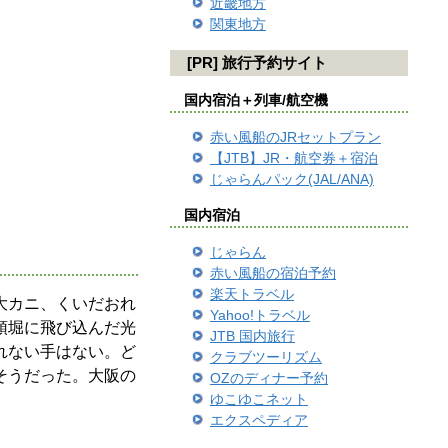
近畿地方
関東地方
[PR] 旅行予約サイト
国内宿泊＋列車/航空機
赤い風船のJRセットプラン
【JTB】JR・航空券＋宿泊
じゃらんパック(JAL/ANA)
国内宿泊
じゃらん
赤い風船の宿泊予約
楽天トラベル
大カニ、くいだおれ
Yahoo!トラベル
頓堀に飛び込んだ光
JTB 国内旅行
れない手はない。ど
クラブツーリズム
そうだった。大阪の
OZのディナー予約
ゆこゆこネット
エクスペディア