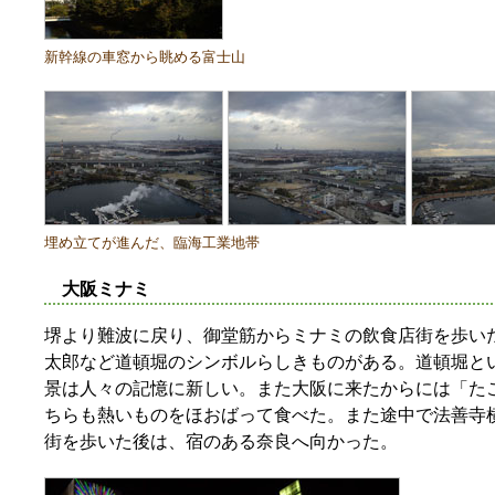
新幹線の車窓から眺める富士山
埋め立てが進んだ、臨海工業地帯
大阪ミナミ
堺より難波に戻り、御堂筋からミナミの飲食店街を歩い
太郎など道頓堀のシンボルらしきものがある。道頓堀と
景は人々の記憶に新しい。また大阪に来たからには「た
ちらも熱いものをほおばって食べた。また途中で法善寺
街を歩いた後は、宿のある奈良へ向かった。