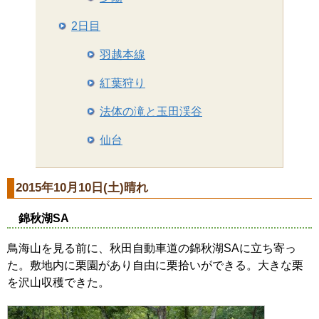
2日目
羽越本線
紅葉狩り
法体の滝と玉田渓谷
仙台
2015年10月10日(土)晴れ
錦秋湖SA
鳥海山を見る前に、秋田自動車道の錦秋湖SAに立ち寄っ
た。敷地内に栗園があり自由に栗拾いができる。大きな栗
を沢山収穫できた。