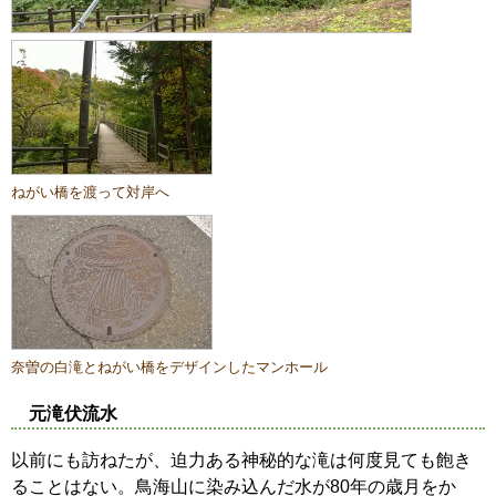
ねがい橋を渡って対岸へ
奈曽の白滝とねがい橋をデザインしたマンホール
元滝伏流水
以前にも訪ねたが、迫力ある神秘的な滝は何度見ても飽き
ることはない。鳥海山に染み込んだ水が80年の歳月をか