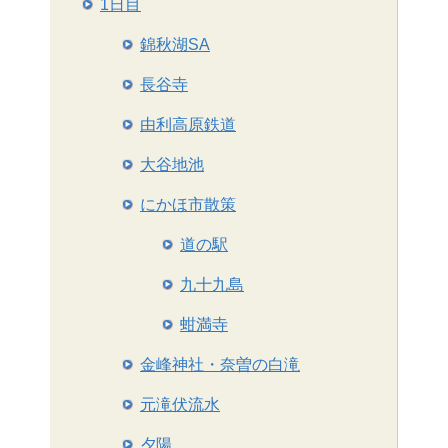
1日目
錦秋湖SA
長谷寺
由利高原鉄道
大谷地池
にかほ市散策
道の駅
九十九島
蚶満寺
金峰神社・奈曽の白滝
元滝伏流水
夕陽