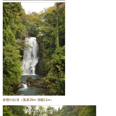
奈曽の白滝（落差26m 滝幅11m）