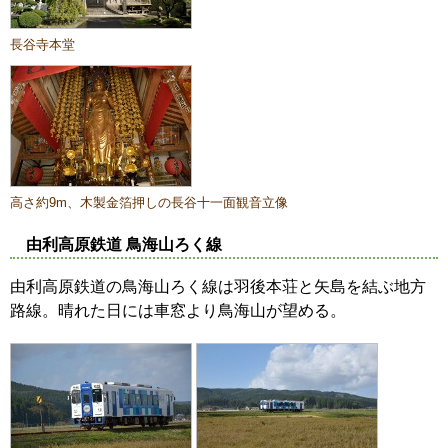
長谷寺本堂
高さ約9m、木製金箔押しの長谷十一面観音立像
由利高原鉄道 鳥海山ろく線
由利高原鉄道の鳥海山ろく線は羽後本荘と矢島を結ぶ地方
路線。晴れた日には車窓より鳥海山が望める。