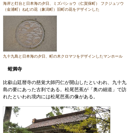
海岸と灯台と日本海の夕日、ミズバショウ（仁賀保町） フクジュソウ
（金浦町）ねむの花（象潟町）旧町の花をデザインした
九十九島と日本海の夕日、町の木クロマツをデザインしたマンホール
蚶満寺
比叡山廷暦寺の慈覚大師円仁が開山したといわれ、九十九
島の要にあった古刹である。松尾芭蕉が「奥の細道」で訪
れたといわれ境内には松尾芭蕉の像がある。