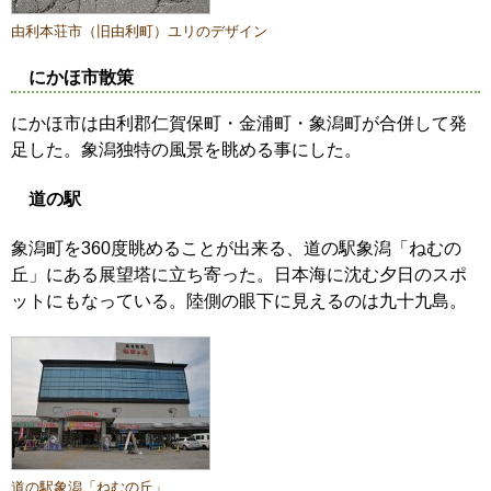
由利本荘市（旧由利町）ユリのデザイン
にかほ市散策
にかほ市は由利郡仁賀保町・金浦町・象潟町が合併して発
足した。象潟独特の風景を眺める事にした。
道の駅
象潟町を360度眺めることが出来る、道の駅象潟「ねむの
丘」にある展望塔に立ち寄った。日本海に沈む夕日のスポ
ットにもなっている。陸側の眼下に見えるのは九十九島。
道の駅象潟「ねむの丘」