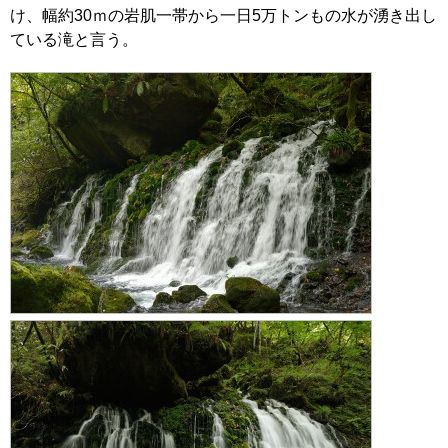
け、幅約30ｍの岩肌一帯から一日5万トンもの水が湧き出し
ている滝と言う。