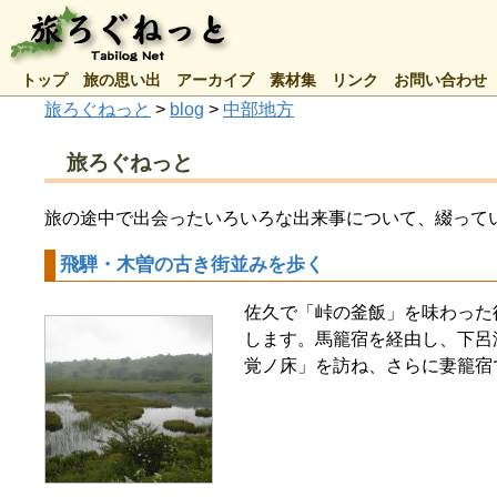
トップ
旅の思い出
アーカイブ
素材集
リンク
お問い合わせ
旅ろぐねっと
>
blog
>
中部地方
旅ろぐねっと
旅の途中で出会ったいろいろな出来事について、綴って
飛騨・木曽の古き街並みを歩く
佐久で「峠の釜飯」を味わった
します。馬籠宿を経由し、下呂
覚ノ床」を訪ね、さらに妻籠宿