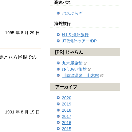
高速バス
バスぷらざ
海外旅行
1995 年 8 月 29 日
H.I.S.海外旅行
JTB海外ツアー/DP
[PR] じゃらん
馬と八方尾根での
丸木屋旅館
ゆうあい旅館
川原湯温泉 山木館
アーカイブ
2020
2019
2018
1991 年 8 月 15 日
2017
2016
2015