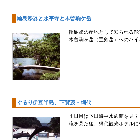
輪島漆器と永平寺と木曽駒ケ岳
輪島塗の産地として知られる能
木曽駒ヶ岳（宝剣岳）へのハイ
ぐるり伊豆半島、下賀茂・網代
１日目は下田海中水族館を見学
滝を見た後、網代観光ホテルに