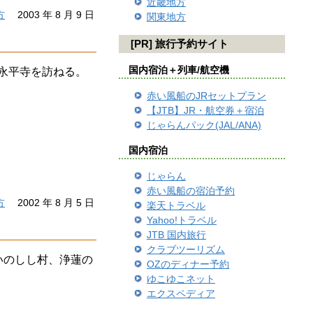
近畿地方
方
2003 年 8 月 9 日
関東地方
[PR] 旅行予約サイト
国内宿泊＋列車/航空機
永平寺を訪ねる。
赤い風船のJRセットプラン
【JTB】JR・航空券＋宿泊
じゃらんパック(JAL/ANA)
国内宿泊
じゃらん
赤い風船の宿泊予約
方
2002 年 8 月 5 日
楽天トラベル
Yahoo!トラベル
JTB 国内旅行
クラブツーリズム
いのしし村、浄蓮の
OZのディナー予約
ゆこゆこネット
エクスペディア