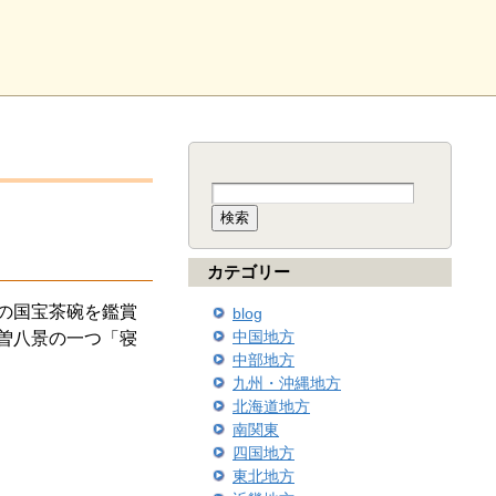
検
索:
カテゴリー
の国宝茶碗を鑑賞
blog
中国地方
曽八景の一つ「寝
中部地方
九州・沖縄地方
北海道地方
南関東
四国地方
東北地方