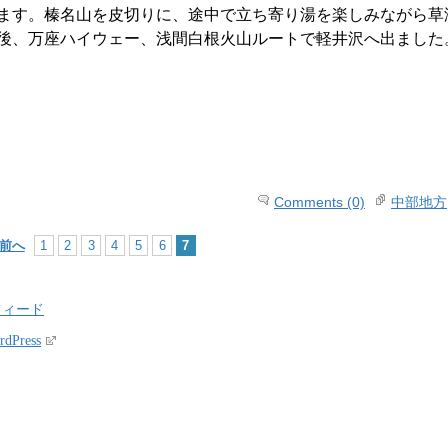
ます。榛名山を皮切りに、途中で立ち寄り湯を楽しみながら草
後、万座ハイウェー、浅間白根火山ルートで軽井沢へ出ました
Comments (0)
中部地方
 前へ
1
2
3
4
5
6
7
フィード
rdPress