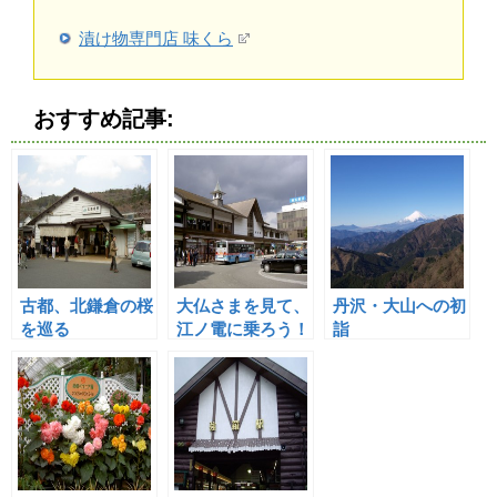
漬け物専門店 味くら
おすすめ記事:
古都、北鎌倉の桜
大仏さまを見て、
丹沢・大山への初
を巡る
江ノ電に乗ろう！
詣