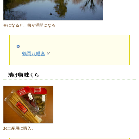
春になると、桜が満開になる
鶴岡八幡宮
漬け物 味くら
お土産用に購入。