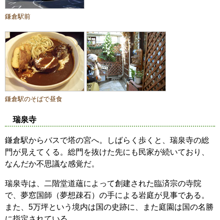
鎌倉駅前
鎌倉駅のそばで昼食
瑞泉寺
鎌倉駅からバスで塔の宮へ。しばらく歩くと、瑞泉寺の総
門が見えてくる。総門を抜けた先にも民家が続いており、
なんだか不思議な感覚だ。
瑞泉寺は、二階堂道蘊によって創建された臨済宗の寺院
で、夢窓国師（夢想疎石）の手による岩庭が見事である。
また、5万坪という境内は国の史跡に、また庭園は国の名勝
に指定されている。