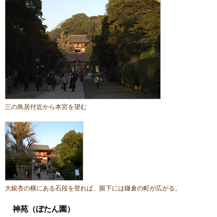
三の鳥居付近から本宮を望む
大銀杏の横にある石段を登れば、眼下には鎌倉の町が広がる。
神苑（ぼたん園）