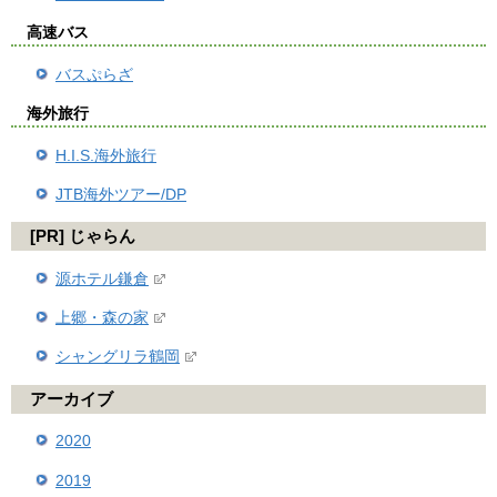
高速バス
バスぷらざ
海外旅行
H.I.S.海外旅行
JTB海外ツアー/DP
[PR] じゃらん
源ホテル鎌倉
上郷・森の家
シャングリラ鶴岡
アーカイブ
2020
2019