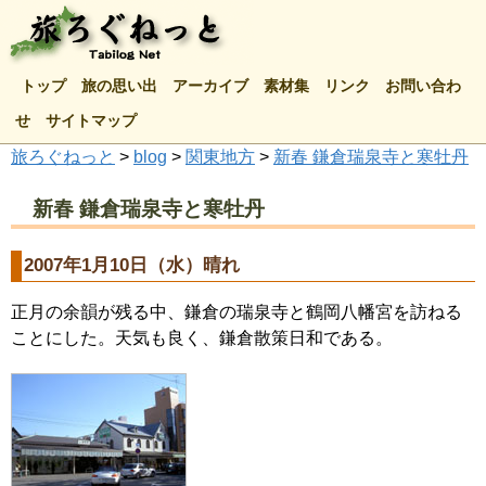
トップ
旅の思い出
アーカイブ
素材集
リンク
お問い合わ
せ
サイトマップ
旅ろぐねっと
>
blog
>
関東地方
>
新春 鎌倉瑞泉寺と寒牡丹
新春 鎌倉瑞泉寺と寒牡丹
2007年1月10日（水）晴れ
正月の余韻が残る中、鎌倉の瑞泉寺と鶴岡八幡宮を訪ねる
ことにした。天気も良く、鎌倉散策日和である。